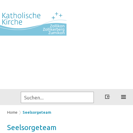
Home
Seelsorgeteam
Seel­sor­ge­team