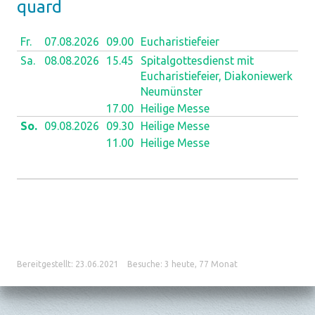
quard
Fr.
07.08.
2026
09.00
Eucharistiefeier
Sa.
08.08.
2026
15.45
Spitalgottesdienst mit
Eucharistiefeier, Diakoniewerk
Neumünster
17.00
Heilige Messe
So.
09.08.
2026
09.30
Heilige Messe
11.00
Heilige Messe
Bereitgestellt: 23.06.2021
Besuche: 3 heute, 77 Monat
Verantwortlich für diese Seite:
Jürg Moser
Datenschutz
|
aktualisiert mit kirchenweb.ch