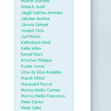
Huarte Joachim
Imbach Josef
Jäggli Sabrina-Amedea
Jakober Andrea
Jánosa Sámuel
Joseph Chris
Jud Martin
Kallenbach Heidi
Keller Albin
Kempf Marc
Krischan Philippa
Kuster Jonas
Lima da Silva Anabella
Majzik Viktor
Marquard Pascal
Marrucchiello Carmen
Marrucchiello Francesco
Meier Darius
Meier Sales