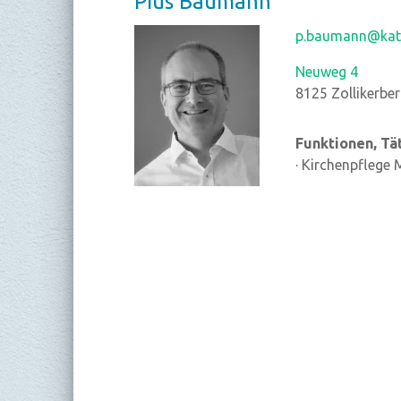
Pius
Bau­mann
p.baumann@kath
Neuweg 4
8125
Zollikerbe
Funktionen, Tä
· Kirchenpflege 