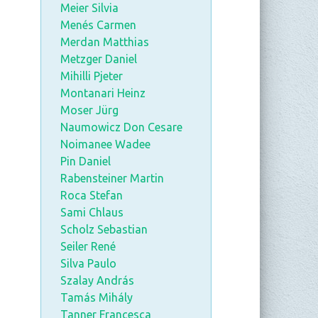
Meier Silvia
Menés Carmen
Merdan Matthias
Metzger Daniel
Mihilli Pjeter
Montanari Heinz
Moser Jürg
Naumowicz Don Cesare
Noimanee Wadee
Pin Daniel
Rabensteiner Martin
Roca Stefan
Sami Chlaus
Scholz Sebastian
Seiler René
Silva Paulo
Szalay András
Tamás Mihály
Tanner Francesca