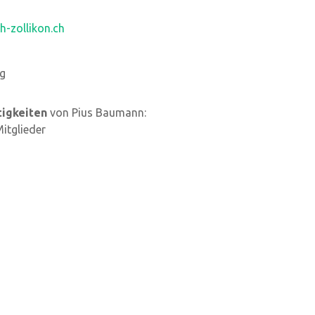
-zollikon.ch
rg
tigkeiten
von Pius Baumann:
Mitglieder