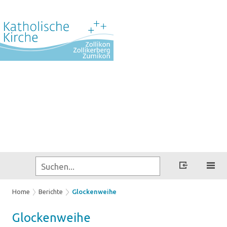
Home
Berichte
Glockenweihe
Glo­cken­wei­he